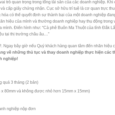
 vai trò quan trọng trong tổng tài sản của các doanh nghiệp. K
ệ và cấp giấy chứng nhận. Cục sở hữu trí tuệ là cơ quan trực
hóa có thể quyết định sự thành bại của một doanh nghiệp đang 
n hiệu của mình và thường doanh nghiệp hay thụ động trong vi
của mình. Điển hình như: “Cà phê Buôn Ma Thuột của tỉnh Đắk Lắ
 tại thị trường châu âu…”
lâu?. Ngay bây giờ nếu Quý khách hàng quan tâm đến nhãn hiệu 
g về những thủ tục và thay doanh nghiệp thực hiện các thủ 
h nghiệp!
 quá 3 tháng (2 bản)
m x 80mm và không được nhỏ hơn 15mm x 15mm)
oanh nghiệp nộp đơn