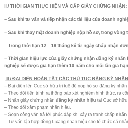
II./ THỜI GIAN THỰC HIỆN VÀ CẤP GIẤY CHỨNG NHẬN:
– Sau khi tư vấn và tiếp nhận các tài liệu của doanh ngh
– Sau khi thay mặt doanh nghiệp nộp hồ sơ, trong vòng
– Trong thời hạn 12 – 18 tháng kể từ ngày chấp nhận đơ
– Thời gian hiệu lực của giấy chứng nhận đăng ký nhãn hi
nghiệp sẽ được gia hạn thêm 10 năm cho mỗi lần gia hạn
III./ ĐẠI DIỆN HOÀN TẤT CÁC THỦ TỤC ĐĂNG KÝ NH
– Đại diện lên Cục sở hữu trí tuệ để nộp hồ sơ đăng ký nhãn
– Theo dõi tiến trình ra thông báo xét nghiệm hình thức, ra 
– Nhận giấy chứng nhận
đăng ký nhãn hiệu
tại Cục sở hữu t
– Theo dõi xâm phạm nhãn hiệu.
– Soạn công văn trả lời phúc đáp khi xảy ra tranh chấp
nhãn 
– Tư vấn lập hợp đồng Lixang nhãn hiệu cho tổ chức cá nhâ