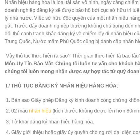
Nhãn hiệu hàng hóa là loại tài sản vô hình, ngày càng chiếm
doanh nghiệp đăng ký sẽ được bảo hộ bởi cục sở hữu trí tu
lý nhà nước. Việc sở hữu độc quyền của một nhãn hiệu hàng 
gắt. Trước đây doanh nghiệp thường không chú trọng đến nhã
đối thủ cạnh tranh khác đăng ký và chiếm lấy đi nhãn hiệu 
Trung Quốc, Nước mắm Phú Quốc cũng bị đánh cắp nhãn hiệu
Vậy thủ tục thực hiện ra sao? Thời gian thực hiện là bao 
Môn-Uy Tín-Bảo Mật. Chúng tôi luôn tư vấn cho khách hàn
chúng tôi luôn mong nhận được sự hợp tác từ quý doan
I./ THỦ TỤC ĐĂNG KÝ NHÃN HIỆU HÀNG HÓA:
Bản sao Giấy phép Đăng ký kinh doanh công chứng không
02 mẫu
nhãn hiệu
(kích thước không được lớn hơn 80m
Tờ khai đăng ký nhãn hiệu hàng hóa.
Giấy giới thiệu hoặc giấy ủy quyền cho người đại diện d