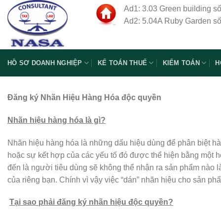
Skip
Ad1: 3.03 Green building s
to
Ad2: 5.04A Ruby Garden số
content
HỒ SƠ DOANH NGHIỆP
KẾ TOÁN THUẾ
KIỂM TOÁN
H
Đăng ký Nhãn Hiệu Hàng Hóa độc quyền
Nhãn hiệu hàng hóa là gì?
Nhãn hiệu hàng hóa là những dấu hiệu dùng để phân biệt hàn
hoặc sự kết hợp của các yếu tố đó được thể hiện bằng một h
đến là người tiêu dùng sẽ không thể nhận ra sản phẩm nào l
của riêng bạn. Chính vì vậy việc “dán” nhãn hiệu cho sản phẩm
Tại sao phải đăng ký nhãn hiệu độc quyền?