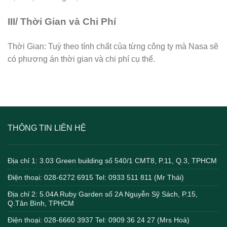
III/ Thời Gian và Chi Phí
Thời Gian: Tuỳ theo tính chất của từng công ty mà Nasa sẽ
có phương án thời gian và chi phí cụ thể.
THÔNG TIN LIÊN HỆ
Địa chỉ 1: 3.03 Green building số 540/1 CMT8, P.11, Q.3, TPHCM
Điện thoại: 028-6272 6915 Tel: 0933 511 811 (Mr Thái)
Địa chỉ 2: 5.04A Ruby Garden số 2A Nguyễn Sỹ Sách, P.15,
Q.Tân Bình, TPHCM
Điện thoại: 028-6660 3937 Tel: 0909 36 24 27 (Mrs Hoà)