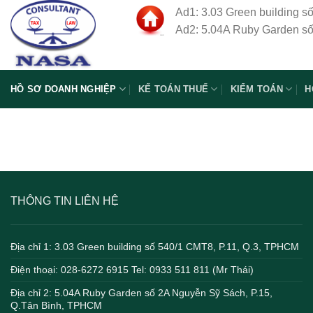
Skip
Ad1: 3.03 Green building s
to
Ad2: 5.04A Ruby Garden số
content
HỒ SƠ DOANH NGHIỆP
KẾ TOÁN THUẾ
KIỂM TOÁN
H
THÔNG TIN LIÊN HỆ
Địa chỉ 1: 3.03 Green building số 540/1 CMT8, P.11, Q.3, TPHCM
Điện thoại: 028-6272 6915 Tel: 0933 511 811 (Mr Thái)
Địa chỉ 2: 5.04A Ruby Garden số 2A Nguyễn Sỹ Sách, P.15,
Q.Tân Bình, TPHCM