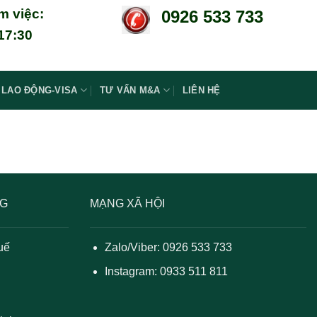
m việc:
0926 533 733
 17:30
LAO ĐỘNG-VISA
TƯ VẤN M&A
LIÊN HỆ
NG
MẠNG XÃ HỘI
uế
Zalo/Viber: 0926 533 733
Instagram: 0933 511 811