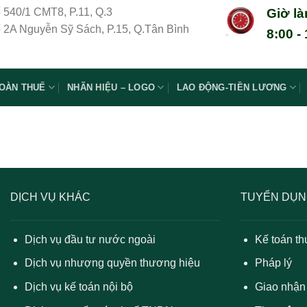
ố 540/1 CMT8, P.11, Q.3
Giờ là
 2A Nguyễn Sỹ Sách, P.15, Q.Tân Bình
8:00 -
OÀN THUẾ
NHÃN HIỆU – LOGO
LAO ĐỘNG-TIỀN LƯƠNG
DỊCH VỤ KHÁC
TUYỂN DỤ
Dịch vụ đầu tư nước ngoài
Kế toán th
Dịch vụ nhượng quyền thương hiệu
Pháp lý
Dịch vụ kế toán nội bộ
Giao nhận